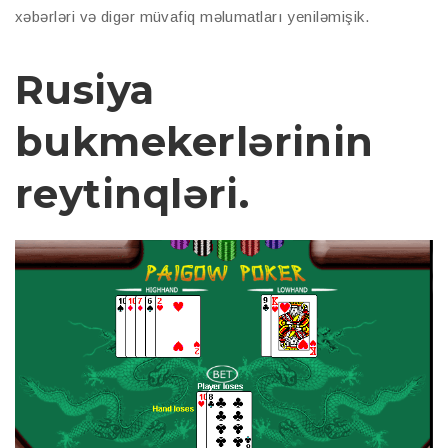
xəbərləri və digər müvafiq məlumatları yeniləmişik.
Rusiya
bukmekerlərinin
reytinqləri.