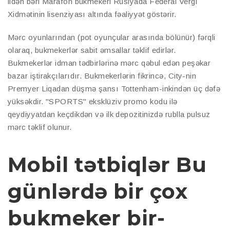
ildən bəri Marafon bukmekeri Rusiyada Federal Vergi
Xidmətinin lisenziyası altında fəaliyyət göstərir.
Mərc oyunlarından (pot oyunçular arasında bölünür) fərqli
olaraq, bukmekerlər sabit əmsallar təklif edirlər.
Bukmekerlər idman tədbirlərinə mərc qəbul edən peşəkar
bazar iştirakçılarıdır. Bukmekerlərin fikrincə, City-nin
Premyer Liqadan düşmə şansı Tottenham-inkindən üç dəfə
yüksəkdir. "SPORTS" eksklüziv promo kodu ilə
qeydiyyatdan keçdikdən və ilk depozitinizdə rublla pulsuz
mərc təklif olunur.
Mobil tətbiqlər Bu
günlərdə bir çox
bukmeker bir-