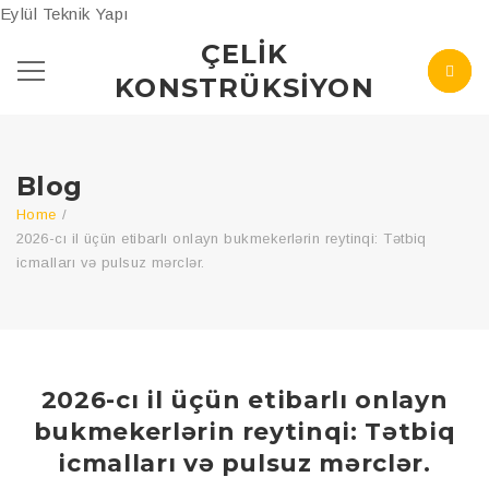
Eylül Teknik Yapı
ÇELIK
KONSTRÜKSIYON
Blog
Home
/
2026-cı il üçün etibarlı onlayn bukmekerlərin reytinqi: Tətbiq
icmalları və pulsuz mərclər.
2026-cı il üçün etibarlı onlayn
bukmekerlərin reytinqi: Tətbiq
icmalları və pulsuz mərclər.