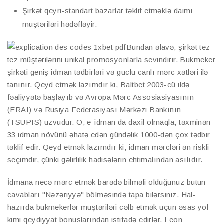
Şirkət qeyri-standart bazarlar təklif etməklə daimi
müştəriləri hədəfləyir.
Bundan əlavə, şirkət tez-
tez müştərilərini unikal promosyonlarla sevindirir. Bukmeker
şirkəti geniş idman tədbirləri və güclü canlı mərc xətləri ilə
tanınır. Qeyd etmək lazımdır ki, Baltbet 2003-cü ildə
fəaliyyətə başlayıb və Avropa Mərc Assosiasiyasının
(ERAI) və Rusiya Federasiyası Mərkəzi Bankının
(TSUPIS) üzvüdür. O, e-idman da daxil olmaqla, təxminən
33 idman növünü əhatə edən gündəlik 1000-dən çox tədbir
təklif edir. Qeyd etmək lazımdır ki, idman mərcləri ən riskli
seçimdir, çünki gəlirlilik hadisələrin ehtimalından asılıdır.
İdmana necə mərc etmək barədə bilməli olduğunuz bütün
cavabları "Nəzəriyyə" bölməsində tapa bilərsiniz. Hal-
hazırda bukmekerlər müştəriləri cəlb etmək üçün əsas yol
kimi qeydiyyat bonuslarından istifadə edirlər. Leon