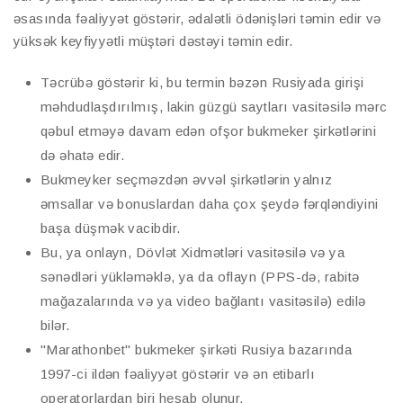
əsasında fəaliyyət göstərir, ədalətli ödənişləri təmin edir və
yüksək keyfiyyətli müştəri dəstəyi təmin edir.
Təcrübə göstərir ki, bu termin bəzən Rusiyada girişi
məhdudlaşdırılmış, lakin güzgü saytları vasitəsilə mərc
qəbul etməyə davam edən ofşor bukmeker şirkətlərini
də əhatə edir.
Bukmeyker seçməzdən əvvəl şirkətlərin yalnız
əmsallar və bonuslardan daha çox şeydə fərqləndiyini
başa düşmək vacibdir.
Bu, ya onlayn, Dövlət Xidmətləri vasitəsilə və ya
sənədləri yükləməklə, ya da oflayn (PPS-də, rabitə
mağazalarında və ya video bağlantı vasitəsilə) edilə
bilər.
"Marathonbet" bukmeker şirkəti Rusiya bazarında
1997-ci ildən fəaliyyət göstərir və ən etibarlı
operatorlardan biri hesab olunur.