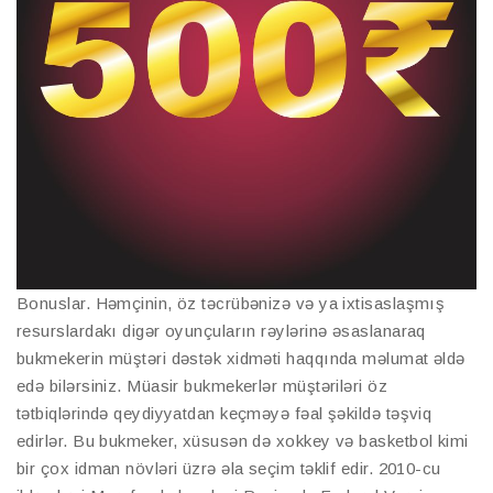
Bonuslar. Həmçinin, öz təcrübənizə və ya ixtisaslaşmış
resurslardakı digər oyunçuların rəylərinə əsaslanaraq
bukmekerin müştəri dəstək xidməti haqqında məlumat əldə
edə bilərsiniz. Müasir bukmekerlər müştəriləri öz
tətbiqlərində qeydiyyatdan keçməyə fəal şəkildə təşviq
edirlər. Bu bukmeker, xüsusən də xokkey və basketbol kimi
bir çox idman növləri üzrə əla seçim təklif edir. 2010-cu