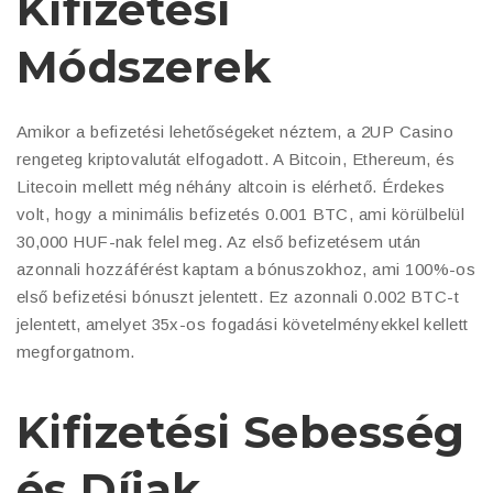
Kifizetési
Módszerek
Amikor a befizetési lehetőségeket néztem, a 2UP Casino
rengeteg kriptovalutát elfogadott. A Bitcoin, Ethereum, és
Litecoin mellett még néhány altcoin is elérhető. Érdekes
volt, hogy a minimális befizetés 0.001 BTC, ami körülbelül
30,000 HUF-nak felel meg. Az első befizetésem után
azonnali hozzáférést kaptam a bónuszokhoz, ami 100%-os
első befizetési bónuszt jelentett. Ez azonnali 0.002 BTC-t
jelentett, amelyet 35x-os fogadási követelményekkel kellett
megforgatnom.
Kifizetési Sebesség
és Díjak