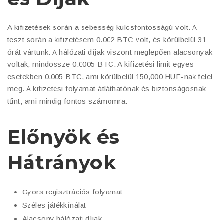
A kifizetések során a sebesség kulcsfontosságú volt. A
teszt során a kifizetésem 0.002 BTC volt, és körülbelül 31
órát vártunk. A hálózati díjak viszont meglepően alacsonyak
voltak, mindössze 0.0005 BTC. A kifizetési limit egyes
esetekben 0.005 BTC, ami körülbelül 150,000 HUF-nak felel
meg. A kifizetési folyamat átláthatónak és biztonságosnak
tűnt, ami mindig fontos számomra.
Előnyök és
Hátrányok
Gyors regisztrációs folyamat
Széles játékkínálat
Alacsony hálózati díjak