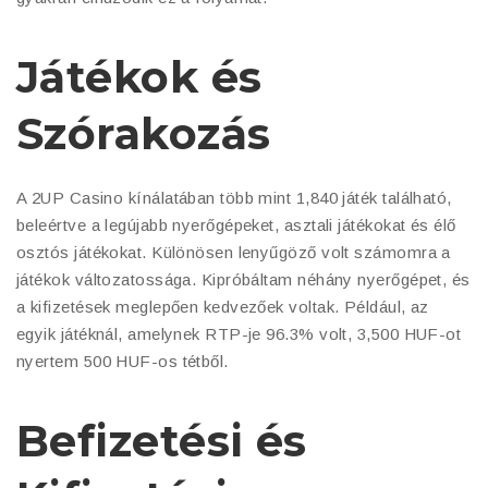
Játékok és
Szórakozás
A 2UP Casino kínálatában több mint 1,840 játék található,
beleértve a legújabb nyerőgépeket, asztali játékokat és élő
osztós játékokat. Különösen lenyűgöző volt számomra a
játékok változatossága. Kipróbáltam néhány nyerőgépet, és
a kifizetések meglepően kedvezőek voltak. Például, az
egyik játéknál, amelynek RTP-je 96.3% volt, 3,500 HUF-ot
nyertem 500 HUF-os tétből.
Befizetési és