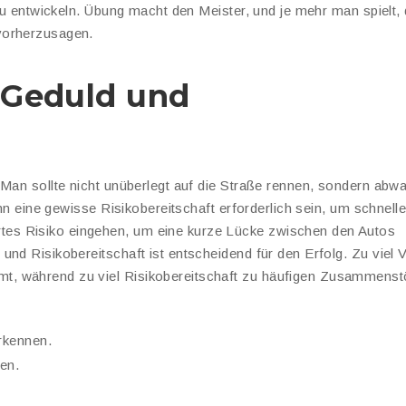
 zu entwickeln. Übung macht den Meister, und je mehr man spielt,
vorherzusagen.
 Geduld und
Man sollte nicht unüberlegt auf die Straße rennen, sondern abwa
ann eine gewisse Risikobereitschaft erforderlich sein, um schnelle
es Risiko eingehen, um eine kurze Lücke zwischen den Autos
nd Risikobereitschaft ist entscheidend für den Erfolg. Zu viel V
t, während zu viel Risikobereitschaft zu häufigen Zusammens
rkennen.
en.