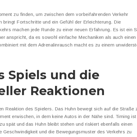
Moment zu finden, um zwischen dem vorbeifahrenden Verkehr
bringt Fortschritte und ein Gefühl der Erleichterung. Die
kehrs machen jede Runde zu einer neuen Erfahrung. Es ist ein S
er anspricht, da es sowohl einfache Mechaniken als auch eine
 kombiniert mit dem Adrenalinrausch macht es zu einem unwiderst
 Spiels und die
ller Reaktionen
len Reaktion des Spielers. Das Huhn bewegt sich auf die Straße 
ent erwischen, in dem keine Autos in der Nähe sind. Timing ist 
u spät und das Huhn bleibt stehen und riskiert ebenfalls einen
ie Geschwindigkeit und die Bewegungsmuster des Verkehrs zu