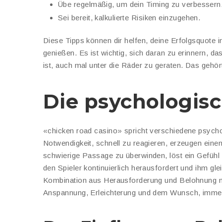
Übe regelmäßig, um dein Timing zu verbessern
Sei bereit, kalkulierte Risiken einzugehen.
Diese Tipps können dir helfen, deine Erfolgsquote
genießen. Es ist wichtig, sich daran zu erinnern, d
ist, auch mal unter die Räder zu geraten. Das gehö
Die psychologisc
«chicken road casino» spricht verschiedene psych
Notwendigkeit, schnell zu reagieren, erzeugen einen 
schwierige Passage zu überwinden, löst ein Gefühl d
den Spieler kontinuierlich herausfordert und ihm gle
Kombination aus Herausforderung und Belohnung ma
Anspannung, Erleichterung und dem Wunsch, immer 