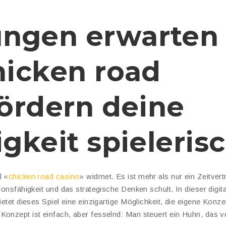
ngen erwarten
hicken road
fördern deine
gkeit spieleris
l «
chicken road casino
» widmet. Es ist mehr als nur ein Zeitvert
ionsfähigkeit und das strategische Denken schult. In dieser digit
ietet dieses Spiel eine einzigartige Möglichkeit, die eigene Konze
Konzept ist einfach, aber fesselnd: Man steuert ein Huhn, das v