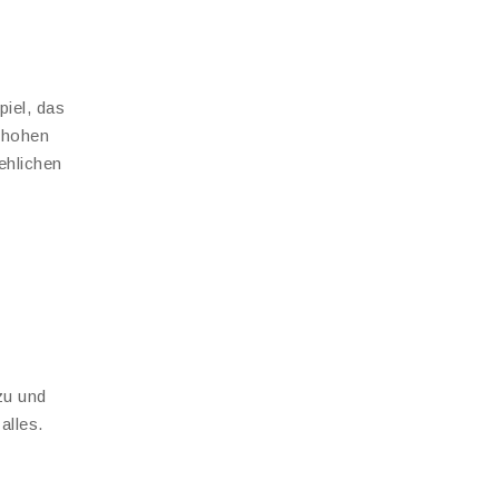
piel, das
n hohen
ehlichen
zu und
alles.