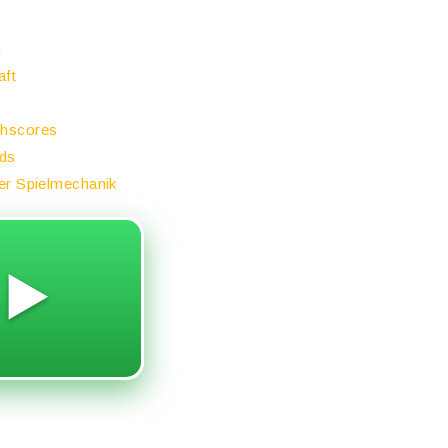
n
aft
ghscores
nds
der Spielmechanik
 ▶️