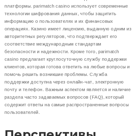
платформы.
parimatch casino
использует современные
технологии шифрования данных, чтобы защитить
информацию о пользователях и их финансовых
операциях. Казино имеет лицензию, выданную одним из
авторитетных регуляторов, что подтверждает его
соответствие международным стандартам
безопасности и надежности. Кроме того,
parimatch
casino
предлагает круглосуточную службу поддержки
клиентов, которая готова ответить на любые вопросы и
помочь решить возникшие проблемы. Служба
поддержки доступна через онлайн-чат, электронную
почту и телефон. Важным аспектом является и наличие
раздела часто задаваемых вопросов (FAQ), который
содержит ответы на самые распространенные вопросы
пользователей.
Перспективы