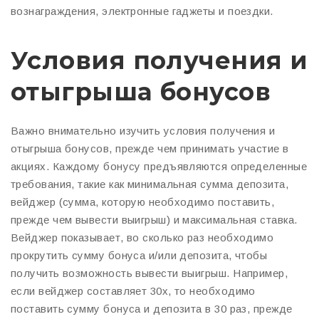
вознаграждения, электронные гаджеты и поездки.
Условия получения и
отыгрыша бонусов
Важно внимательно изучить условия получения и
отыгрыша бонусов, прежде чем принимать участие в
акциях. Каждому бонусу предъявляются определенные
требования, такие как минимальная сумма депозита,
вейджер (сумма, которую необходимо поставить,
прежде чем вывести выигрыш) и максимальная ставка.
Вейджер показывает, во сколько раз необходимо
прокрутить сумму бонуса и/или депозита, чтобы
получить возможность вывести выигрыш. Например,
если вейджер составляет 30x, то необходимо
поставить сумму бонуса и депозита в 30 раз, прежде