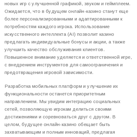
новых игр с улучшенной графикой, звуком и геймплеем.
Ожидается, что в будущем онлайн-казино станут еще
более персонализированными и адаптированными к
потребностям каждого игрока. Использование
искусственного интеллекта (AI) позволит казино
предлагать индивидуальные бонусы и акции, а также
улучшить качество обслуживания клиентов.
Повышенное внимание уделяется и ответственной игре,
с внедрением инструментов для самоограничения и
предотвращения игровой зависимости.
Разработка мобильных платформ и улучшение их
функциональности останется приоритетным
направлением. Мы увидим интеграцию социальных
сетей, позволяющую игрокам делиться своими
достижениями и соревноваться друг с другом. В
целом, будущее онлайн-казино обещает быть
захватывающим и полным инноваций, предлагая