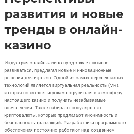
развития и новые
тренды в онлайн-
казино
Индустрия онлайн-казино продолжает активно
развиваться, предлагая новые и инновационные
решения для игроков. Одной из самых перспективных
технологий является виртуальная реальность (VR),
которая позволяет игрокам погрузиться в атмосферу
настоящего казино и получить незабываемые
впечатления. Также набирают популярность
криптовалюты, которые предлагают анонимность и
безопасность транзакций. Разработчики программного
обеспечения постоянно работают над созданием