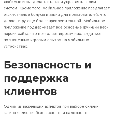
любимые игры, делать ставки и управлять своим
счетом. Кроме того, мобильное приложение предлагает
эксклюзивные бонусы и акции для пользователей, что
делает игру еще более привлекательной. Мобильное
приложение поддерживает все основные функции веб-
версии сайта, что позволяет игрокам наслаждаться
полноценным игровым опытом на мобильных
устройствах.
Безопасность и
поддержка
клиентов
Одним из важнейших аспектов при выборе онлайн-
казино является безопасность и надежность