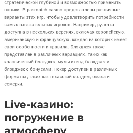
стратегической глубиной и возможностью применить
навыки. В
parimatch casino
представлены различные
варианты этих игр, чтобы удовлетворить потребности
самых взыскательных игроков. Например, рулетка
доступна в нескольких версиях, включая европейскую,
американскую и французскую, каждая из которых имеет
свои особенности и правила. Блэкджек также
представлен в различных вариациях, таких как
классический блэкджек, мультихенд блэкджек и
блэкджек с бонусами. Покер доступен в различных
форматах, таких как техасский холдем, омаха и
семерки.
Live-казино:
погружение в
атмосферу