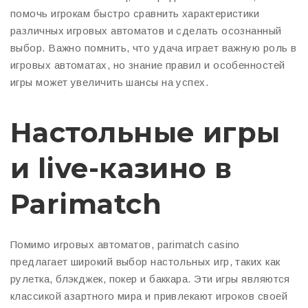
помочь игрокам быстро сравнить характеристики
различных игровых автоматов и сделать осознанный
выбор. Важно помнить, что удача играет важную роль в
игровых автоматах, но знание правил и особенностей
игры может увеличить шансы на успех.
Настольные игры
и live-казино в
Parimatch
Помимо игровых автоматов,
parimatch casino
предлагает широкий выбор настольных игр, таких как
рулетка, блэкджек, покер и баккара. Эти игры являются
классикой азартного мира и привлекают игроков своей