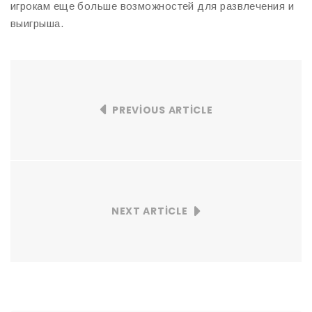
игрокам еще больше возможностей для развлечения и
выигрыша.
PREVIOUS ARTICLE
NEXT ARTICLE