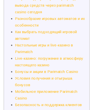
вывода средств через parimatch
casino сегодня
Разнообразие игровых автоматов и их
особенности
Как выбрать подходящий игровой
автомат
Настольные игры и live-казино в
Parimatch
Live-казино: погружение в атмосферу
настоящего казино
Бонусы и акции в Parimatch Casino
Условия получения и отыгрыша
бонусов
Мобильное приложение Parimatch
Casino
Безопасность и поддержка клиентов