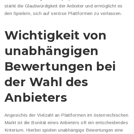
stärkt die Glaubwürdigkeit der Anbieter und ermöglicht es
den Spielern, sich auf seriöse Plattformen zu verlassen.
Wichtigkeit von
unabhängigen
Bewertungen bei
der Wahl des
Anbieters
Angesichts der Vielzahl an Plattformen im österreichischen
Markt ist die Bonität eines Anbieters oft ein entscheidendes
Kriterium. Hierbei spielen unabhängige Bewertungen eine