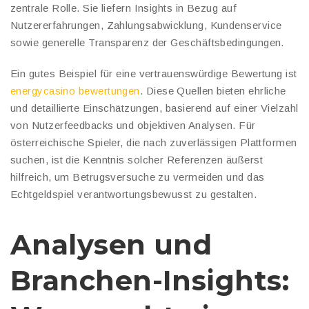
zentrale Rolle. Sie liefern Insights in Bezug auf
Nutzererfahrungen, Zahlungsabwicklung, Kundenservice
sowie generelle Transparenz der Geschäftsbedingungen.
Ein gutes Beispiel für eine vertrauenswürdige Bewertung ist
energycasino bewertungen
. Diese Quellen bieten ehrliche
und detaillierte Einschätzungen, basierend auf einer Vielzahl
von Nutzerfeedbacks und objektiven Analysen. Für
österreichische Spieler, die nach zuverlässigen Plattformen
suchen, ist die Kenntnis solcher Referenzen äußerst
hilfreich, um Betrugsversuche zu vermeiden und das
Echtgeldspiel verantwortungsbewusst zu gestalten.
Analysen und
Branchen-Insights: