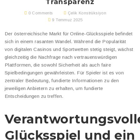
Transparenz
0 Comments
Çelik Konstrüksiyon
9 Temmuz 2025
Der österreichische Markt für Online-Glücksspiele befindet
sich in einem rasanten Wandel. Während die Popularität
von digitalen Casinos und Sportwetten stetig steigt, wächst
gleichzeitig die Nachfrage nach vertrauenswürdigen
Plattformen, die sowohl Sicherheit als auch faire
Spielbedingungen gewährleisten. Für Spieler ist es von
zentraler Bedeutung, fundierte Informationen zu den
jeweiligen Anbietern zu erhalten, um fundierte
Entscheidungen zu treffen.
Verantwortungsvoll
Glücksspiel und ein