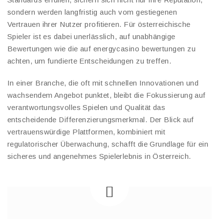
sondern werden langfristig auch vom gestiegenen
Vertrauen ihrer Nutzer profitieren. Für österreichische
Spieler ist es dabei unerlässlich, auf unabhängige
Bewertungen wie die auf energycasino bewertungen zu
achten, um fundierte Entscheidungen zu treffen.
In einer Branche, die oft mit schnellen Innovationen und
wachsendem Angebot punktet, bleibt die Fokussierung auf
verantwortungsvolles Spielen und Qualität das
entscheidende Differenzierungsmerkmal. Der Blick auf
vertrauenswürdige Plattformen, kombiniert mit
regulatorischer Überwachung, schafft die Grundlage für ein
sicheres und angenehmes Spielerlebnis in Österreich.