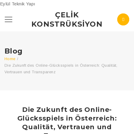
Eylül Teknik Yapı
ÇELIK
KONSTRÜKSIYON
Blog
Home
/
Die Zukunft des Online-Glücksspiels in Österreich: Qualität,
Vertrauen und Transparenz
Die Zukunft des Online-
Glücksspiels in Österreich:
Qualität, Vertrauen und