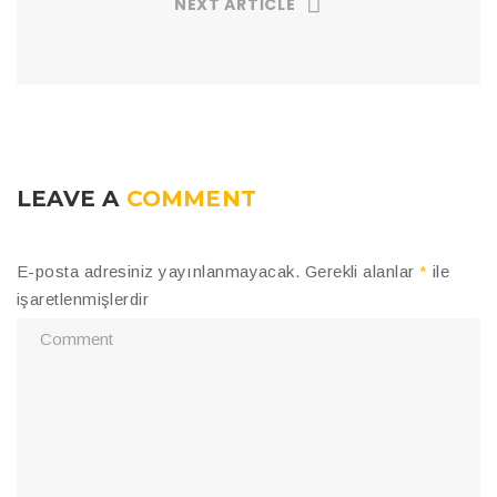
NEXT ARTICLE
LEAVE A
COMMENT
E-posta adresiniz yayınlanmayacak.
Gerekli alanlar
*
ile
işaretlenmişlerdir