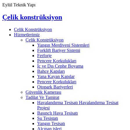
Eylül Teknik Yapı
Çelik konstrüksiyon
Çelik Konstrüksiyon
Hizmetlerimiz
Çelik Konstrüksiyon
Yangın Merdiveni Sistemleri
Forklift Bariyer Sistemi
Ferforje
Pencere Korkulukları
İç ve Dış Cephe Boyama
Bahçe Kapıları
Yana Kayan Kapılar
Pencere Korkulukları
Otopark Bariyerleri
Güvenlik Kamerası
Tadilat Ve Tamirat
Havalandırma Tesisatı Havalandırma Tesisat
Projesi
Basınçlı Hava Tesisatı
Su Tesistatı
Yangın Tesisatı
Alçıpan işleri