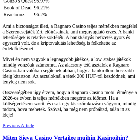
Gonzo’s Quest
95.97%
Book of Dead
96.21%
Reactoonz
96.2%
Ami a biztonságot illeti, a Ragnaro Casino teljes mértékben megfelel
a Szerencsejáték Zrt. előírásainak, ami megnyugtató érzés. A banki
lehetőségek is relatíve sokfélék. A bankkártyás befizetés gyors és
egyszerű volt, de a kriptovalutás lehetőség is felkeltette az
érdeklődésemet.
Mivel én nem vagyok a legnagyobb játékos, a low-stakes játékok
mindig vonzóak számomra. Az alacsony tétű asztalok a Ragnaro
Casino-ban valóban segítenek abban, hogy a bankrollom hosszabb
ideig kitartson. Az asztaloknál a tétek 200 HUF-tól kezdődnek, ami
tényleg nem sok.
Összességében úgy érzem, hogy a Ragnaro Casino mobil élménye a
2026-os évben is teljes mértékben megérte az időmet. Ha a
költségvetésem szorít, és csak egy kis szórakozásra vágyom, mindig
tudom, hova mehetek. Szóval, ha még nem próbáltad, talán itt az
ideje!
Previous Article
Miten Sieva Casino Vertailee muihin Kasinoihin?