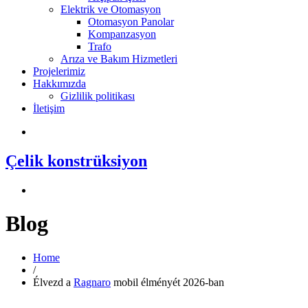
Elektrik ve Otomasyon
Otomasyon Panolar
Kompanzasyon
Trafo
Arıza ve Bakım Hizmetleri
Projelerimiz
Hakkımızda
Gizlilik politikası
İletişim
Çelik konstrüksiyon
Blog
Home
/
Élvezd a
Ragnaro
mobil élményét 2026-ban