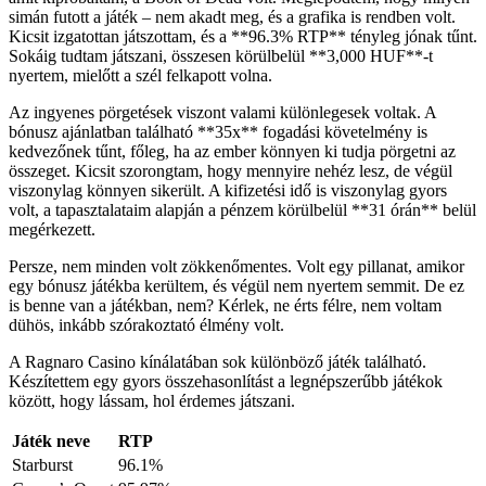
simán futott a játék – nem akadt meg, és a grafika is rendben volt.
Kicsit izgatottan játszottam, és a **96.3% RTP** tényleg jónak tűnt.
Sokáig tudtam játszani, összesen körülbelül **3,000 HUF**-t
nyertem, mielőtt a szél felkapott volna.
Az ingyenes pörgetések viszont valami különlegesek voltak. A
bónusz ajánlatban található **35x** fogadási követelmény is
kedvezőnek tűnt, főleg, ha az ember könnyen ki tudja pörgetni az
összeget. Kicsit szorongtam, hogy mennyire nehéz lesz, de végül
viszonylag könnyen sikerült. A kifizetési idő is viszonylag gyors
volt, a tapasztalataim alapján a pénzem körülbelül **31 órán** belül
megérkezett.
Persze, nem minden volt zökkenőmentes. Volt egy pillanat, amikor
egy bónusz játékba kerültem, és végül nem nyertem semmit. De ez
is benne van a játékban, nem? Kérlek, ne érts félre, nem voltam
dühös, inkább szórakoztató élmény volt.
A Ragnaro Casino kínálatában sok különböző játék található.
Készítettem egy gyors összehasonlítást a legnépszerűbb játékok
között, hogy lássam, hol érdemes játszani.
Játék neve
RTP
Starburst
96.1%