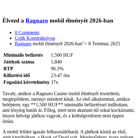
Élvezd a
Ragnaro
mobil élményét 2026-ban
0 Comments
Çelik Konstrüksiyon
Ragnaro
mobil élményét 2026-ban"> 8 Temmuz 2025
Minimális befizetés
1,500 HUF
Játékok száma
1,840
RTP
96.3%
Kifizetési idő
23-47 óra
Fogadási követelmény
37x
Tavaly, amikor a Ragnaro Casino mobil élményét teszteltem,
meglepődtem, mennyi mindent kínál. Az első alkalommal, amikor
beléptem, egy **1,500 HUF** minimális befizetéssel indítottam,
ami tényleg baráti ár. Főleg, mert nem akartam túl sokat kockáztatni,
hiszen hétvégi játékos vagyok, és a költségvetésem nem éppen
óriási.
A mobil felület igazán felhasználóbarát. A játékok közül az első,
amit kipróbáltam, a Book of Dead volt. Meglepődtem, hogy milyen