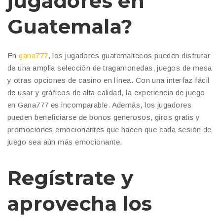
jugadores en
Guatemala?
En
gana777
, los jugadores guatemaltecos pueden disfrutar
de una amplia selección de tragamonedas, juegos de mesa
y otras opciones de casino en línea. Con una interfaz fácil
de usar y gráficos de alta calidad, la experiencia de juego
en Gana777 es incomparable. Además, los jugadores
pueden beneficiarse de bonos generosos, giros gratis y
promociones emocionantes que hacen que cada sesión de
juego sea aún más emocionante.
Regístrate y
aprovecha los