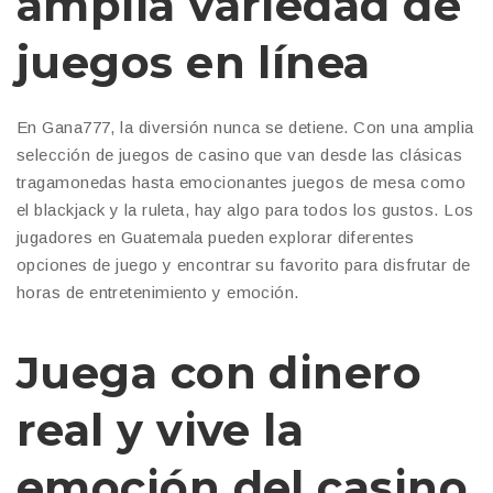
amplia variedad de
juegos en línea
En Gana777, la diversión nunca se detiene. Con una amplia
selección de juegos de casino que van desde las clásicas
tragamonedas hasta emocionantes juegos de mesa como
el blackjack y la ruleta, hay algo para todos los gustos. Los
jugadores en Guatemala pueden explorar diferentes
opciones de juego y encontrar su favorito para disfrutar de
horas de entretenimiento y emoción.
Juega con dinero
real y vive la
emoción del casino