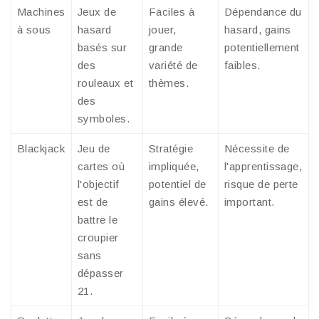
Machines
Jeux de
Faciles à
Dépendance du
à sous
hasard
jouer,
hasard, gains
basés sur
grande
potentiellement
des
variété de
faibles.
rouleaux et
thèmes.
des
symboles.
Blackjack
Jeu de
Stratégie
Nécessite de
cartes où
impliquée,
l'apprentissage,
l'objectif
potentiel de
risque de perte
est de
gains élevé.
important.
battre le
croupier
sans
dépasser
21.