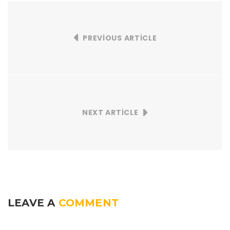
PREVIOUS ARTICLE
NEXT ARTICLE
LEAVE A
COMMENT