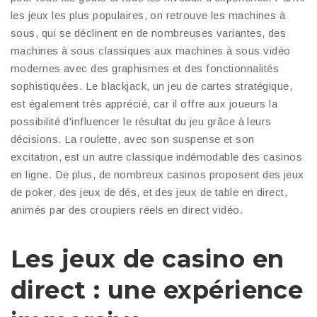
les jeux les plus populaires, on retrouve les machines à
sous, qui se déclinent en de nombreuses variantes, des
machines à sous classiques aux machines à sous vidéo
modernes avec des graphismes et des fonctionnalités
sophistiquées. Le blackjack, un jeu de cartes stratégique,
est également très apprécié, car il offre aux joueurs la
possibilité d'influencer le résultat du jeu grâce à leurs
décisions. La roulette, avec son suspense et son
excitation, est un autre classique indémodable des casinos
en ligne. De plus, de nombreux casinos proposent des jeux
de poker, des jeux de dés, et des jeux de table en direct,
animés par des croupiers réels en direct vidéo.
Les jeux de casino en
direct : une expérience