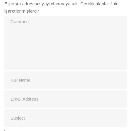
E-posta adresiniz yayınlanmayacak.
Gerekli alanlar
*
ile
işaretlenmişlerdir