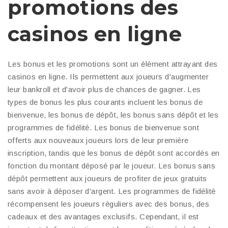
promotions des
casinos en ligne
Les bonus et les promotions sont un élément attrayant des
casinos en ligne. Ils permettent aux joueurs d'augmenter
leur bankroll et d'avoir plus de chances de gagner. Les
types de bonus les plus courants incluent les bonus de
bienvenue, les bonus de dépôt, les bonus sans dépôt et les
programmes de fidélité. Les bonus de bienvenue sont
offerts aux nouveaux joueurs lors de leur première
inscription, tandis que les bonus de dépôt sont accordés en
fonction du montant déposé par le joueur. Les bonus sans
dépôt permettent aux joueurs de profiter de jeux gratuits
sans avoir à déposer d'argent. Les programmes de fidélité
récompensent les joueurs réguliers avec des bonus, des
cadeaux et des avantages exclusifs. Cependant, il est