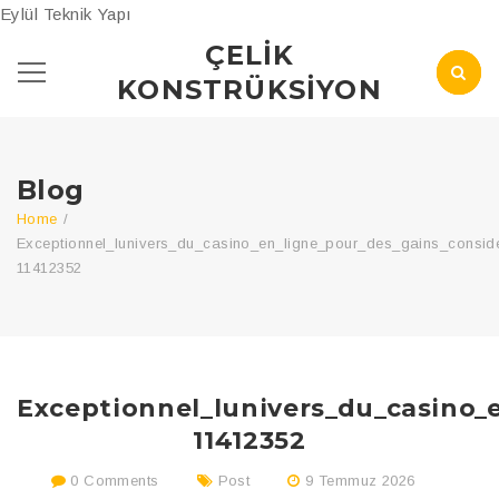
Eylül Teknik Yapı
ÇELIK
KONSTRÜKSIYON
Blog
Home
/
Exceptionnel_lunivers_du_casino_en_ligne_pour_des_gains_consid
11412352
Exceptionnel_lunivers_du_casino_
11412352
0 Comments
Post
9 Temmuz 2026