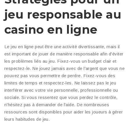
jeu responsable au
casino en ligne
Le jeu en ligne peut être une activité divertissante, mais il
est important de jouer de manière responsable afin d'éviter
les problèmes liés au jeu. Fixez-vous un budget clair et
respectez-le. Ne jouez jamais avec de l'argent que vous ne
pouvez pas vous permettre de perdre. Fixez-vous des
limites de temps et respectez-les. Ne laissez pas le jeu
interférer avec votre vie personnelle, professionnelle ou
sociale. Si vous ressentez que vous perdez le contrôle,
n'hésitez pas à demander de l'aide. De nombreuses
ressources sont disponibles pour aider les joueurs à gérer
leurs habitudes de jeu.