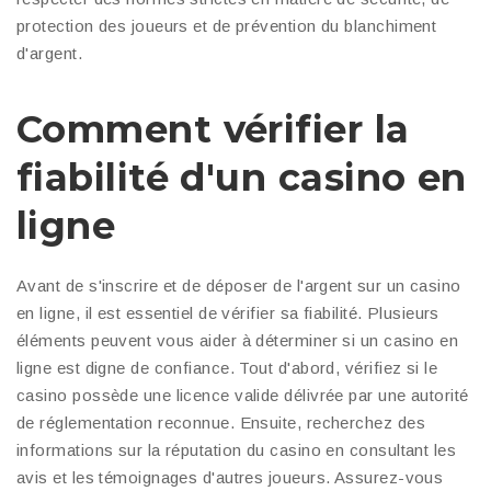
protection des joueurs et de prévention du blanchiment
d'argent.
Comment vérifier la
fiabilité d'un casino en
ligne
Avant de s'inscrire et de déposer de l'argent sur un casino
en ligne, il est essentiel de vérifier sa fiabilité. Plusieurs
éléments peuvent vous aider à déterminer si un casino en
ligne est digne de confiance. Tout d'abord, vérifiez si le
casino possède une licence valide délivrée par une autorité
de réglementation reconnue. Ensuite, recherchez des
informations sur la réputation du casino en consultant les
avis et les témoignages d'autres joueurs. Assurez-vous