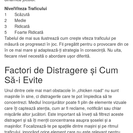
Nivel
Viteza Traficului
1
Scăzută
2
Medie
3
Ridicată
5
Foarte Ridicată
Tabelul de mai sus ilustrează cum crește viteza traficului pe
măsură ce progresezi în joc. Fii pregătit pentru o provocare din ce
în ce mai mare și adaptează-ți strategia în consecință. Nu uita,
fiecare nivel necesită o abordare ușor diferită.
Factori de Distragere și Cum
Să-i Evite
Unul dintre cele mai mari obstacole în „chicken road” nu sunt
mașinile în sine, ci distragerile care te pot împiedica să te
concentrezi. Mediul înconjurător poate fi plin de elemente vizuale
care îți captează atenția, cum ar fi reclame, notificări sau chiar
mișcările altor jucători. Este important să înveți să filtrezi aceste
distrageri și să îți menții concentrarea asupra șoselei și a
mașinilor. Focalizează-te pe spațiile dintre mașini și pe ritmul
traficului, ignorând orice element care nu este relevant pentru