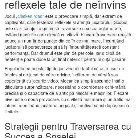
reflexele tale de neînvins
Jocul „
chicken road
” este o provocare simplă, dar extrem de
captivantă, care testează reflexele și atenția jucătorului. Scopul
este clar: să ajuți o găină să traverseze o șosea aglomerată,
evitând mașinile care circulă cu viteză. Fiecare traversare reușită
aduce un număr de puncte din ce în ce mai mare, încurajând
jucătorul să persevereze și să își îmbunătățească constant
performanța. Dar drumul este plin de pericole, iar o clipă de
neatenție poate duce la un final nefericit pentru micuța pasăre.
Popularitatea acestui tip de joc vine din faptul că este ușor de
înțeles și de jucat de către oricine, indiferent de vârstă sau
experiență cu jocurile video. Mecanica simplă ascunde însă o
dificultate surprinzătoare, necesitând o coordonare ochi-mână
precisă și o capacitate de a anticipa mișcările mașinilor. Fiecare
nivel este o nouă provocare, cu o viteză mai mare și un trafic mai
intens, menținând jucătorul angajat și motivat să își depășească
limitele.
Strategii pentru Traversarea cu
Succes a Șoselei