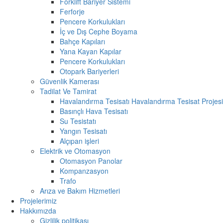
Forklift Bariyer Sistemi
Ferforje
Pencere Korkulukları
İç ve Dış Cephe Boyama
Bahçe Kapıları
Yana Kayan Kapılar
Pencere Korkulukları
Otopark Bariyerleri
Güvenlik Kamerası
Tadilat Ve Tamirat
Havalandırma Tesisatı Havalandırma Tesisat Projesi
Basınçlı Hava Tesisatı
Su Tesistatı
Yangın Tesisatı
Alçıpan işleri
Elektrik ve Otomasyon
Otomasyon Panolar
Kompanzasyon
Trafo
Arıza ve Bakım Hizmetleri
Projelerimiz
Hakkımızda
Gizlilik politikası