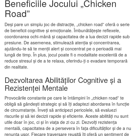
Beneficiile Jocului „Chicken
Road”
Deși pare un simplu joc de distracție, „chicken road” oferă o serie
de beneficii cognitive și emoționale. Îmbunătățește reflexele,
coordonarea ochi-mână și capacitatea de a lua decizii rapide sub
presiune. De asemenea, stimulează atenția și concentrarea,
ajutându-te să te menții alert și concentrat pe o perioadă mai
lungă de timp. În plus, jocul poate fi o modalitate excelentă de a
reduce stresul și de a te relaxa, oferindu-ți o evadare temporară
din realitate.
Dezvoltarea Abilităților Cognitive și a
Rezistenței Mentale
Provocările constante pe care le întâmpini în „chicken road” te
obligă să gândești strategic și să îți adaptezi abordarea în funcție
de circumstanțe. Înveți să anticipezi pericolele, să evaluezi
riscurile și să iei decizii rapide și eficiente. Aceste abilități nu sunt
utile doar în joc, ci și în viața de zi cu zi. Dezvolți rezistența
mentală, capacitatea de a persevera în fața dificultăților și de a nu
renunța ușor. Fiecare traversare reușită îți oferă un sentiment de