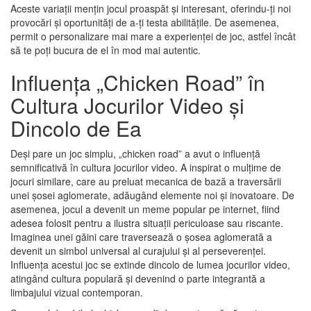
Aceste variații mențin jocul proaspăt și interesant, oferindu-ți noi
provocări și oportunități de a-ți testa abilitățile. De asemenea,
permit o personalizare mai mare a experienței de joc, astfel încât
să te poți bucura de el în mod mai autentic.
Influența „Chicken Road” în
Cultura Jocurilor Video și
Dincolo de Ea
Deși pare un joc simplu, „chicken road” a avut o influență
semnificativă în cultura jocurilor video. A inspirat o mulțime de
jocuri similare, care au preluat mecanica de bază a traversării
unei șosei aglomerate, adăugând elemente noi și inovatoare. De
asemenea, jocul a devenit un meme popular pe internet, fiind
adesea folosit pentru a ilustra situații periculoase sau riscante.
Imaginea unei găini care traversează o șosea aglomerată a
devenit un simbol universal al curajului și al perseverenței.
Influența acestui joc se extinde dincolo de lumea jocurilor video,
atingând cultura populară și devenind o parte integrantă a
limbajului vizual contemporan.