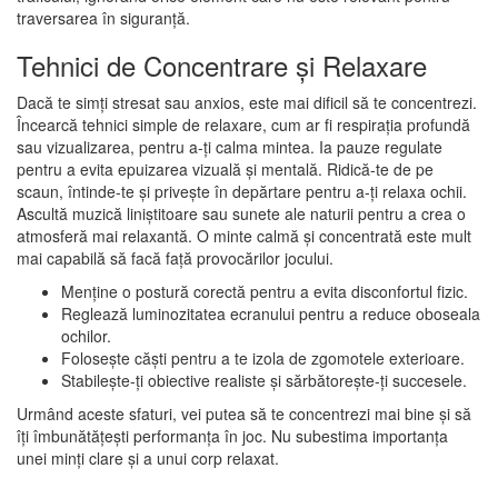
traversarea în siguranță.
Tehnici de Concentrare și Relaxare
Dacă te simți stresat sau anxios, este mai dificil să te concentrezi.
Încearcă tehnici simple de relaxare, cum ar fi respirația profundă
sau vizualizarea, pentru a-ți calma mintea. Ia pauze regulate
pentru a evita epuizarea vizuală și mentală. Ridică-te de pe
scaun, întinde-te și privește în depărtare pentru a-ți relaxa ochii.
Ascultă muzică liniștitoare sau sunete ale naturii pentru a crea o
atmosferă mai relaxantă. O minte calmă și concentrată este mult
mai capabilă să facă față provocărilor jocului.
Menține o postură corectă pentru a evita disconfortul fizic.
Reglează luminozitatea ecranului pentru a reduce oboseala
ochilor.
Folosește căști pentru a te izola de zgomotele exterioare.
Stabilește-ți obiective realiste și sărbătorește-ți succesele.
Urmând aceste sfaturi, vei putea să te concentrezi mai bine și să
îți îmbunătățești performanța în joc. Nu subestima importanța
unei minți clare și a unui corp relaxat.