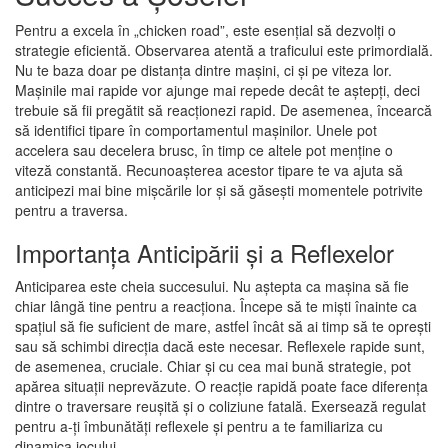
Pentru a excela în „chicken road”, este esențial să dezvolți o
strategie eficientă. Observarea atentă a traficului este primordială.
Nu te baza doar pe distanța dintre mașini, ci și pe viteza lor.
Mașinile mai rapide vor ajunge mai repede decât te aștepți, deci
trebuie să fii pregătit să reacționezi rapid. De asemenea, încearcă
să identifici tipare în comportamentul mașinilor. Unele pot
accelera sau decelera brusc, în timp ce altele pot menține o
viteză constantă. Recunoașterea acestor tipare te va ajuta să
anticipezi mai bine mișcările lor și să găsești momentele potrivite
pentru a traversa.
Importanța Anticipării și a Reflexelor
Anticiparea este cheia succesului. Nu aștepta ca mașina să fie
chiar lângă tine pentru a reacționa. Începe să te miști înainte ca
spațiul să fie suficient de mare, astfel încât să ai timp să te oprești
sau să schimbi direcția dacă este necesar. Reflexele rapide sunt,
de asemenea, cruciale. Chiar și cu cea mai bună strategie, pot
apărea situații neprevăzute. O reacție rapidă poate face diferența
dintre o traversare reușită și o coliziune fatală. Exersează regulat
pentru a-ți îmbunătăți reflexele și pentru a te familiariza cu
dinamica jocului.