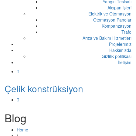
Yangın Tesisatı
Alçıpan işleri
Elektrik ve Otomasyon
Otomasyon Panolar
Kompanzasyon
Trafo
Arıza ve Bakım Hizmetleri
Projelerimiz
Hakkımızda
Gizlilik politikası
İletişim
Çelik konstrüksiyon
Blog
Home
/