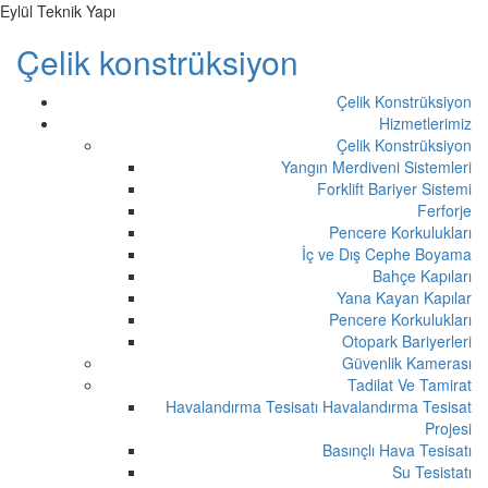
Eylül Teknik Yapı
Çelik konstrüksiyon
Çelik Konstrüksiyon
Hizmetlerimiz
Çelik Konstrüksiyon
Yangın Merdiveni Sistemleri
Forklift Bariyer Sistemi
Ferforje
Pencere Korkulukları
İç ve Dış Cephe Boyama
Bahçe Kapıları
Yana Kayan Kapılar
Pencere Korkulukları
Otopark Bariyerleri
Güvenlik Kamerası
Tadilat Ve Tamirat
Havalandırma Tesisatı Havalandırma Tesisat
Projesi
Basınçlı Hava Tesisatı
Su Tesistatı