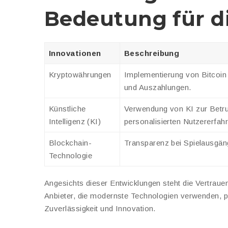
Bedeutung für d
Innovationen
Beschreibung
Kryptowährungen
Implementierung von Bitcoin
und Auszahlungen.
Künstliche
Verwendung von KI zur Betr
Intelligenz (KI)
personalisierten Nutzererfah
Blockchain-
Transparenz bei Spielausgän
Technologie
Angesichts dieser Entwicklungen steht die Vertrau
Anbieter, die modernste Technologien verwenden, po
Zuverlässigkeit und Innovation.