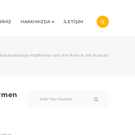
IMIZ
HAKKIMIZDA
İLETIŞIM
trauenswürdige Plattformen und ihre Rolle in der Branche
ormen