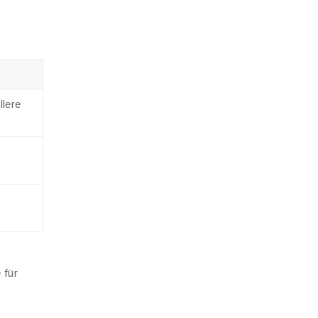
llere
e
 für