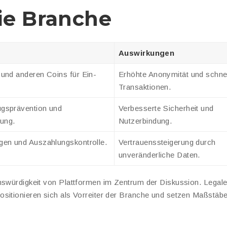
ie Branche
Auswirkungen
 und anderen Coins für Ein-
Erhöhte Anonymität und schne
Transaktionen.
ugsprävention und
Verbesserte Sicherheit und
rung.
Nutzerbindung.
gen und Auszahlungskontrolle.
Vertrauenssteigerung durch
unveränderliche Daten.
enswürdigkeit von Plattformen im Zentrum der Diskussion. Legal
sitionieren sich als Vorreiter der Branche und setzen Maßstäbe