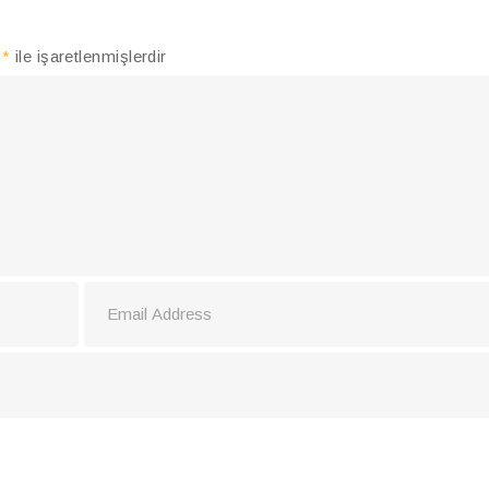
r
*
ile işaretlenmişlerdir