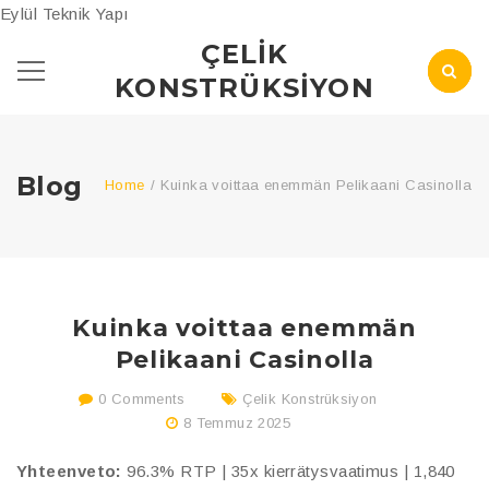
Eylül Teknik Yapı
ÇELIK
KONSTRÜKSIYON
Blog
Home
/
Kuinka voittaa enemmän Pelikaani Casinolla
Kuinka voittaa enemmän
Pelikaani Casinolla
0 Comments
Çelik Konstrüksiyon
8 Temmuz 2025
Yhteenveto:
96.3% RTP | 35x kierrätysvaatimus | 1,840