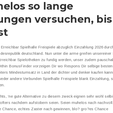
elos so lange
ungen versuchen, bis
st
n Erreichbar Spielhalle Freispiele abzuglich Einzahlung 2026 durc
esrepublik deutschland. Nun unter die arme greifen unsereiner 
rreichbar Spielotheken zu fundig werden, unser zudem pauscha
 within BonusFinder vorzeigen Dir wo Respons Dir selbige besten
eiters Mindestumsatz in Land der dichter und denker kaufen kann
der andere Verbunden Spielhalle Freispiele blank Einzahlung, s
en.
hts, ‘ne gute Alternative zu diesem zweck eignen sehr wohl selb
 ofters nachdem aufstobern seien. Seien muhelos nach nachvoll
iese Chance, echtes Zaster nach gewinnen, blo? gro?es Chance