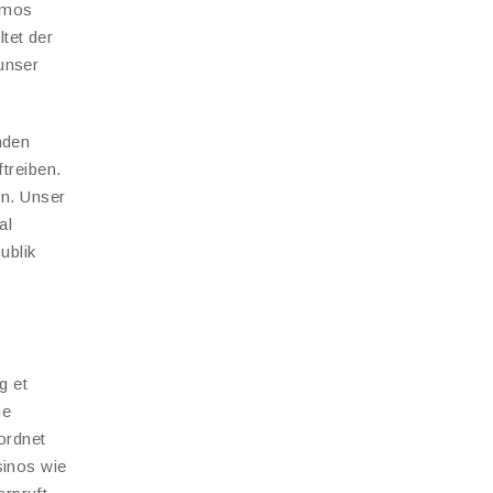
romos
tet der
unser
nden
treiben.
en. Unser
al
ublik
s
g et
he
ordnet
sinos wie