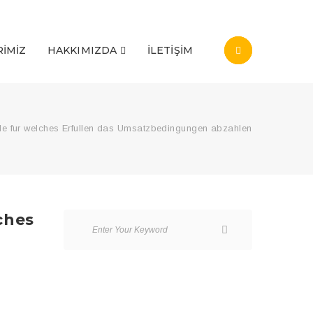
IMIZ
HAKKIMIZDA
İLETIŞIM
le fur welches Erfullen das Umsatzbedingungen abzahlen
ches