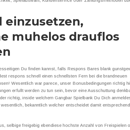
hkeit, Spielauswahl, Kundenservice oder Zahlungsmethoden ube
d einzusetzen,
e muhelos drauflos
en
iesseitigen Du finden kannst, falls Respons Bares blank gunstge
est respons schnell einen schnellsten Fern bei die brandneuen
losen! Wesentlich war parece, unser Bonusbedingungen richtig h
gen erfullt werden zu tun sein, bevor eine Ausschuttung denkba
er richtig, inside welchem Gangbar Spielbank Du Dich anmeldes
i wesentlich, bekanntlich welcher entscheidet damit entsprechend
s, selbige freigebig ebendiese hochste Anzahl von Freispielen 