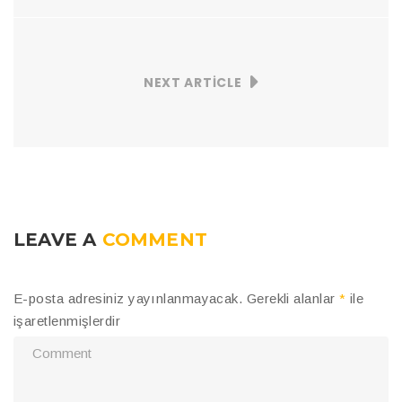
NEXT ARTICLE
LEAVE A
COMMENT
E-posta adresiniz yayınlanmayacak.
Gerekli alanlar
*
ile
işaretlenmişlerdir