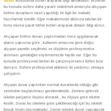
duvar
konusunda bizleri arayarak bilgi almaktadır. Bizlerde
bu konuda sizlere daha yararlı olabilmek amacıyla alsçıpan
bölme duvarların nasıl yapıldığı ile ilgili bir makale
hazırlamak istedik. Eğer makalemizde aklınıza takılan bir
konu olursa şayet lütfen bizleri arayarak detaylı bilgi alınız.
Alıçapan bölme duvarı yaptırmadan önce uygulanacak
alanın yapısına göre , kullanım amacına göre doğru
alçıpan panelin seçilmesi ve ölçülerin profesyonelce
alınması gerektiğini söylememizde fayda var. Eğer bu
konuda profesyonel birileri ile çalışmıyorsanız lütfen bize
danışın. Sizlere profesyonel ekibimiz ile yardımcı olmaya
çalışalım.
Alçıpan duvar yapılırken normal duvarlarda olduğu gibi
zeminden başlanılması gerekmektedir. Zemine gelecek
iskelet parçanın ölçüsü alınarak , bu ölçüye göre iskelet
kesilir. Duvar bu iskelete göre şekilleneceği için bu iskelet
büyük önem taşımaktadır. Zemin iskeleti duvar yapıalacak