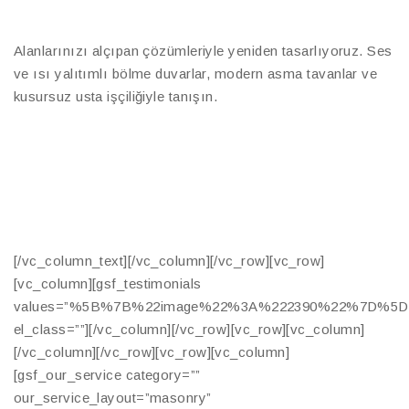
Alanlarınızı alçıpan çözümleriyle yeniden tasarlıyoruz. Ses
ve ısı yalıtımlı bölme duvarlar, modern asma tavanlar ve
kusursuz usta işçiliğiyle tanışın.
[/vc_column_text][/vc_column][/vc_row][vc_row]
[vc_column][gsf_testimonials
values=”%5B%7B%22image%22%3A%222390%22%7D%5D
el_class=””][/vc_column][/vc_row][vc_row][vc_column]
[/vc_column][/vc_row][vc_row][vc_column]
[gsf_our_service category=””
our_service_layout=”masonry”