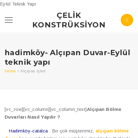
Eylül Teknik Yapı
ÇELIK
KONSTRÜKSIYON
hadimköy- Alçıpan Duvar-Eylül
teknik yapı
Home
/
Alçıpan işleri
[vc_row][vc_column][vc_column_text]
Alçıpan Bölme
Duvarları Nasıl Yapılır ?
Hadimköy-catalca
Bir çok müşterimiz,
alçıpan bölme