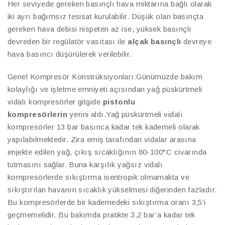
Her seviyede gereken basınçlı hava miktarına bağlı olarak
iki ayrı bağımsız tesisat kurulabilir. Düşük olan basınçta
gereken hava debisi nispeten az ise, yüksek basınçlı
devreden bir regülatör vasıtası ile
alçak basınçlı
devreye
hava basıncı düşürülerek verilebilir.
Genel Kompresör Konstrüksiyonları:Günümüzde bakım
kolaylığı ve işletme emniyeti açısından yağ püskürtmeli
vidalı kompresörler gitgide
pistonlu
kompresörlerin
yerini aldı.Yağ püskürtmeli vidalı
kompresörler 13 bar basınca kadar tek kademeli olarak
yapılabilmektedir. Zira emiş tarafından vidalar arasına
enjekte edilen yağ, çıkış sıcaklığının 80-100°C civarında
tutmasını sağlar. Buna karşılık yağsız vidalı
kompresörlerde sıkıştırma isentropik olmamakta ve
sıkıştırılan havanın sıcaklık yükselmesi diğerinden fazladır.
Bu kompresörlerde bir kademedeki sıkıştırma oranı 3,5’i
geçmemelidir. Bu bakımda pratikte 3,2 bar’a kadar tek