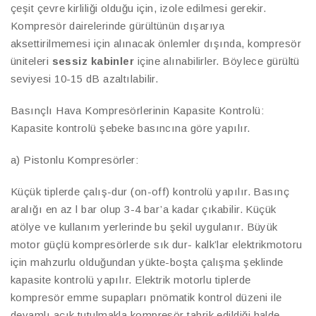
çeşit çevre kirliliği olduğu için, izole edilmesi gerekir.
Kompresör dairelerinde gürültünün dışarıya
aksettirilmemesi için alınacak önlemler dışında, kompresör
üniteleri
sessiz kabinler
içine alınabilirler. Böylece gürültü
seviyesi 10-15 dB azaltılabilir.
Basınçlı Hava Kompresörlerinin Kapasite Kontrolü:
Kapasite kontrolü şebeke basıncına göre yapılır.
a) Pistonlu Kompresörler:
Küçük tiplerde çalış-dur (on-off) kontrolü yapılır. Basınç
aralığı en az l bar olup 3-4 bar’a kadar çıkabilir. Küçük
atölye ve kullanım yerlerinde bu şekil uygulanır. Büyük
motor güçlü kompresörlerde sık dur- kalk’lar elektrikmotoru
için mahzurlu olduğundan yükte-boşta çalışma şeklinde
kapasite kontrolü yapılır. Elektrik motorlu tiplerde
kompresör emme supapları pnömatik kontrol düzeni ile
devamlı açık tutulmakla kompresör tahrik edildiği halde