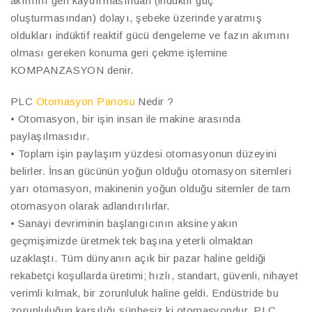
akımını geri kaydırmasından (indüktif güç
oluşturmasından) dolayı, şebeke üzerinde yaratmış
oldukları indüktif reaktif gücü dengeleme ve fazın akımını
olması gereken konuma geri çekme işlemine
KOMPANZASYON denir.
PLC
Otomasyon Panosu
Nedir ?
• Otomasyon, bir işin insan ile makine arasında
paylaşılmasıdır.
• Toplam işin paylaşım yüzdesi otomasyonun düzeyini
belirler. İnsan gücünün yoğun olduğu otomasyon sitemleri
yarı otomasyon, makinenin yoğun olduğu sitemler de tam
otomasyon olarak adlandırılırlar.
• Sanayi devriminin başlangıcının aksine yakın
geçmişimizde üretmek tek başına yeterli olmaktan
uzaklaştı. Tüm dünyanın açık bir pazar haline geldiği
rekabetçi koşullarda üretimi; hızlı, standart, güvenli, nihayet
verimli kılmak, bir zorunluluk haline geldi. Endüstride bu
zorunluluğun karşılığı şüphesiz ki otomasyondur. PLC