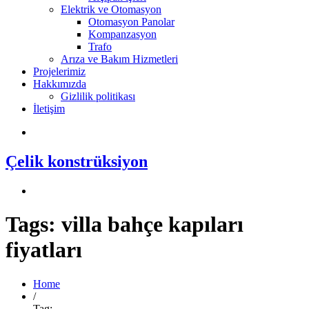
Elektrik ve Otomasyon
Otomasyon Panolar
Kompanzasyon
Trafo
Arıza ve Bakım Hizmetleri
Projelerimiz
Hakkımızda
Gizlilik politikası
İletişim
Çelik konstrüksiyon
Tags: villa bahçe kapıları
fiyatları
Home
/
Tag: