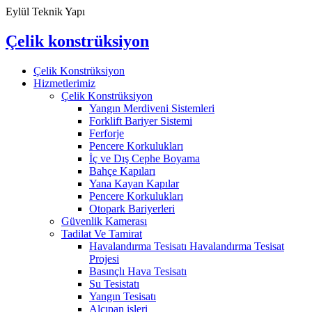
Eylül Teknik Yapı
Çelik konstrüksiyon
Çelik Konstrüksiyon
Hizmetlerimiz
Çelik Konstrüksiyon
Yangın Merdiveni Sistemleri
Forklift Bariyer Sistemi
Ferforje
Pencere Korkulukları
İç ve Dış Cephe Boyama
Bahçe Kapıları
Yana Kayan Kapılar
Pencere Korkulukları
Otopark Bariyerleri
Güvenlik Kamerası
Tadilat Ve Tamirat
Havalandırma Tesisatı Havalandırma Tesisat
Projesi
Basınçlı Hava Tesisatı
Su Tesistatı
Yangın Tesisatı
Alçıpan işleri