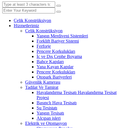
Çelik Konstrüksiyon
Hizmetlerimiz
Çelik Konstrüksiyon
Yangın Merdiveni Sistemleri
Forklift Bariyer Sistemi
Ferforje
Pencere Korkulukları
İç ve Dış Cephe Boyama
Bahçe Kapıları
Yana Kayan Kapılar
Pencere Korkulukları
Otopark Bariyerleri
Güvenlik Kamerası
Tadilat Ve Tamirat
Havalandırma Tesisatı Havalandırma Tesisat
Projesi
Basınçlı Hava Tesisatı
Su Tesistatı
Yangın Tesisatı
Alçıpan işleri
Elektrik ve Otomasyon