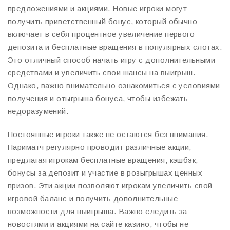
предложениями и акциями. Новые игроки могут
получить приветственный бонус, который обычно
включает в себя процентное увеличение первого
депозита и бесплатные вращения в популярных слотах.
Это отличный способ начать игру с дополнительными
средствами и увеличить свои шансы на выигрыш.
Однако, важно внимательно ознакомиться с условиями
получения и отыгрыша бонуса, чтобы избежать
недоразумений.
Постоянные игроки также не остаются без внимания.
Париматч регулярно проводит различные акции,
предлагая игрокам бесплатные вращения, кэшбэк,
бонусы за депозит и участие в розыгрышах ценных
призов. Эти акции позволяют игрокам увеличить свой
игровой баланс и получить дополнительные
возможности для выигрыша. Важно следить за
новостями и акциями на сайте казино, чтобы не