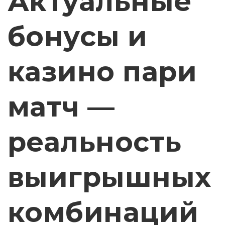
Актуальные
бонусы и
казино пари
матч —
реальность
выигрышных
комбинаций