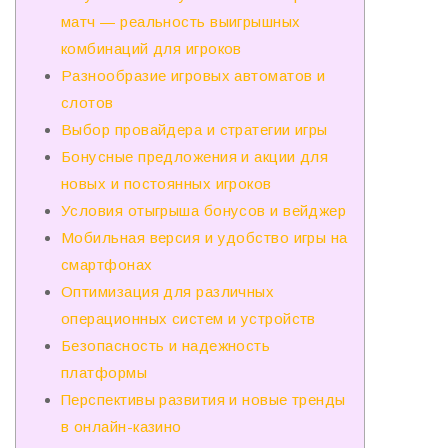
матч — реальность выигрышных
комбинаций для игроков
Разнообразие игровых автоматов и
слотов
Выбор провайдера и стратегии игры
Бонусные предложения и акции для
новых и постоянных игроков
Условия отыгрыша бонусов и вейджер
Мобильная версия и удобство игры на
смартфонах
Оптимизация для различных
операционных систем и устройств
Безопасность и надежность
платформы
Перспективы развития и новые тренды
в онлайн-казино