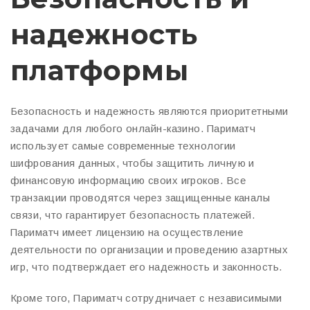
надежность
платформы
Безопасность и надежность являются приоритетными
задачами для любого онлайн-казино. Париматч
использует самые современные технологии
шифрования данных, чтобы защитить личную и
финансовую информацию своих игроков. Все
транзакции проводятся через защищенные каналы
связи, что гарантирует безопасность платежей.
Париматч имеет лицензию на осуществление
деятельности по организации и проведению азартных
игр, что подтверждает его надежность и законность.
Кроме того, Париматч сотрудничает с независимыми