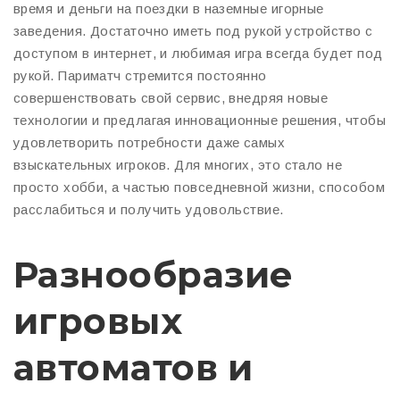
время и деньги на поездки в наземные игорные
заведения. Достаточно иметь под рукой устройство с
доступом в интернет, и любимая игра всегда будет под
рукой. Париматч стремится постоянно
совершенствовать свой сервис, внедряя новые
технологии и предлагая инновационные решения, чтобы
удовлетворить потребности даже самых
взыскательных игроков. Для многих, это стало не
просто хобби, а частью повседневной жизни, способом
расслабиться и получить удовольствие.
Разнообразие
игровых
автоматов и