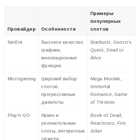
Примеры
популярных
Провайдер
Особенности
слотов
NetEnt
Высокое качество
Starburst, Gonzo's
графики,
Quest, Dead or
инновационные
Alive
функции
Microgaming
Широкий выбор
Mega Moolah,
слотов,
Immortal
прогрессивные
Romance, Game
джекпоты
of Thrones
Play'n GO
Яркие и
Book of Dead,
увлекательные
Reactoonz, Fire
слоты, интересные
Joker
сюжеты