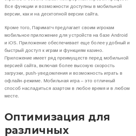
Все функции и возможности доступны в мобильной
версии, как и на десктопной версии сайта.
Кроме того, Париматч предлагает своим игрокам
мобильное приложение для устройств на базе Android
и iOS. Приложение обеспечивает еще более удобный и
быстрый доступ к играм и функциям казино.
Приложение имеет ряд преимуществ перед мобильной
версией сайта, включая более высокую скорость
загрузки, push-уведомления и возможность играть в
офлайн-режиме. Мобильная игра – это отличный
способ насладиться азартом в любое время и в любом
месте.
Оптимизация для
различных