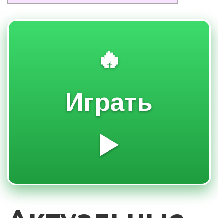
🔥
Играть
▶️