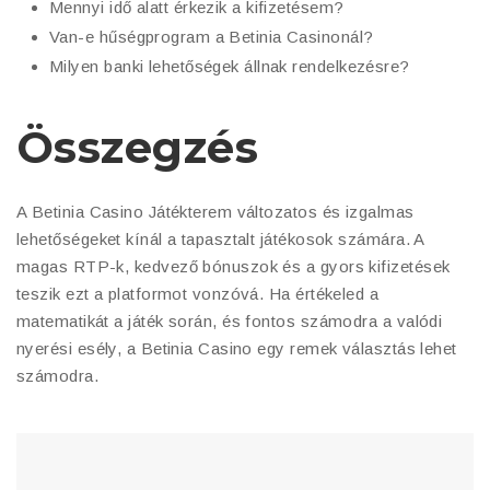
Mennyi idő alatt érkezik a kifizetésem?
Van-e hűségprogram a Betinia Casinonál?
Milyen banki lehetőségek állnak rendelkezésre?
Összegzés
A Betinia Casino Játékterem változatos és izgalmas
lehetőségeket kínál a tapasztalt játékosok számára. A
magas RTP-k, kedvező bónuszok és a gyors kifizetések
teszik ezt a platformot vonzóvá. Ha értékeled a
matematikát a játék során, és fontos számodra a valódi
nyerési esély, a Betinia Casino egy remek választás lehet
számodra.