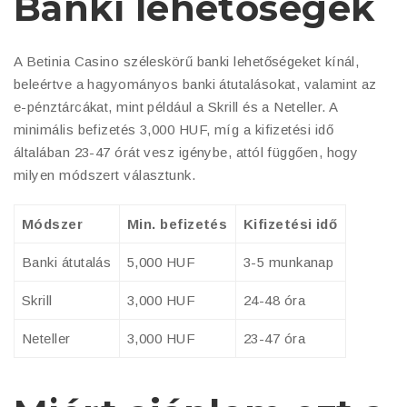
Banki lehetőségek
A Betinia Casino széleskörű banki lehetőségeket kínál,
beleértve a hagyományos banki átutalásokat, valamint az
e-pénztárcákat, mint például a Skrill és a Neteller. A
minimális befizetés 3,000 HUF, míg a kifizetési idő
általában 23-47 órát vesz igénybe, attól függően, hogy
milyen módszert választunk.
Módszer
Min. befizetés
Kifizetési idő
Banki átutalás
5,000 HUF
3-5 munkanap
Skrill
3,000 HUF
24-48 óra
Neteller
3,000 HUF
23-47 óra