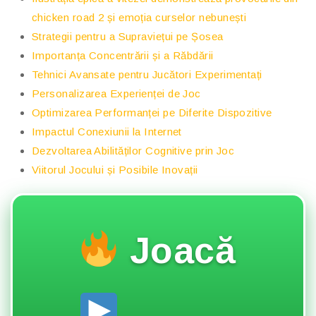
chicken road 2 și emoția curselor nebunești
Strategii pentru a Supraviețui pe Șosea
Importanța Concentrării și a Răbdării
Tehnici Avansate pentru Jucători Experimentați
Personalizarea Experienței de Joc
Optimizarea Performanței pe Diferite Dispozitive
Impactul Conexiunii la Internet
Dezvoltarea Abilităților Cognitive prin Joc
Viitorul Jocului și Posibile Inovații
Joacă