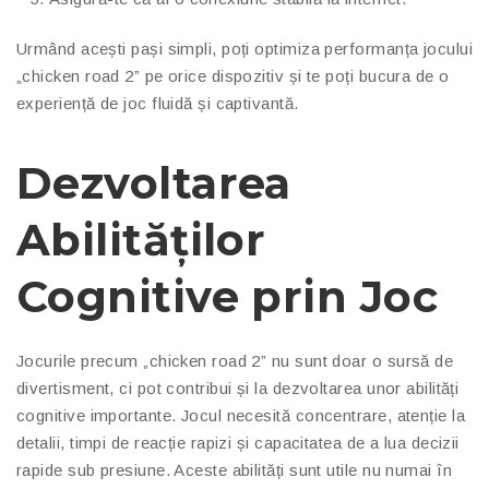
Urmând acești pași simpli, poți optimiza performanța jocului
„chicken road 2” pe orice dispozitiv și te poți bucura de o
experiență de joc fluidă și captivantă.
Dezvoltarea
Abilităților
Cognitive prin Joc
Jocurile precum „chicken road 2” nu sunt doar o sursă de
divertisment, ci pot contribui și la dezvoltarea unor abilități
cognitive importante. Jocul necesită concentrare, atenție la
detalii, timpi de reacție rapizi și capacitatea de a lua decizii
rapide sub presiune. Aceste abilități sunt utile nu numai în