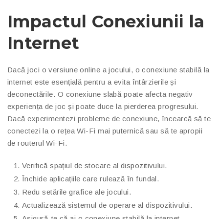
Impactul Conexiunii la
Internet
Dacă joci o versiune online a jocului, o conexiune stabilă la
internet este esențială pentru a evita întârzierile și
deconectările. O conexiune slabă poate afecta negativ
experiența de joc și poate duce la pierderea progresului.
Dacă experimentezi probleme de conexiune, încearcă să te
conectezi la o rețea Wi-Fi mai puternică sau să te apropii
de routerul Wi-Fi.
Verifică spațiul de stocare al dispozitivului.
Închide aplicațiile care rulează în fundal.
Redu setările grafice ale jocului.
Actualizează sistemul de operare al dispozitivului.
Asigură-te că ai o conexiune stabilă la internet.