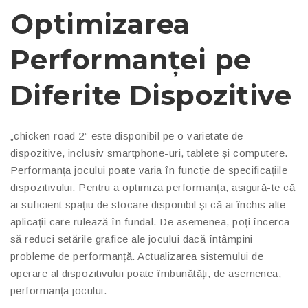
Optimizarea
Performanței pe
Diferite Dispozitive
„chicken road 2” este disponibil pe o varietate de
dispozitive, inclusiv smartphone-uri, tablete și computere.
Performanța jocului poate varia în funcție de specificațiile
dispozitivului. Pentru a optimiza performanța, asigură-te că
ai suficient spațiu de stocare disponibil și că ai închis alte
aplicații care rulează în fundal. De asemenea, poți încerca
să reduci setările grafice ale jocului dacă întâmpini
probleme de performanță. Actualizarea sistemului de
operare al dispozitivului poate îmbunătăți, de asemenea,
performanța jocului.