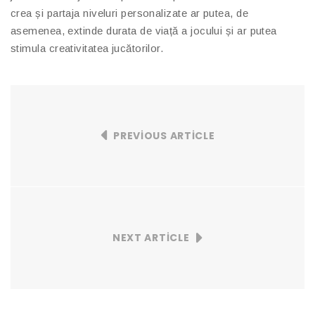
crea și partaja niveluri personalizate ar putea, de
asemenea, extinde durata de viață a jocului și ar putea
stimula creativitatea jucătorilor.
PREVIOUS ARTICLE
NEXT ARTICLE