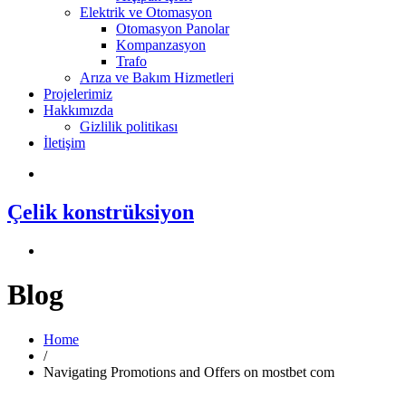
Elektrik ve Otomasyon
Otomasyon Panolar
Kompanzasyon
Trafo
Arıza ve Bakım Hizmetleri
Projelerimiz
Hakkımızda
Gizlilik politikası
İletişim
Çelik konstrüksiyon
Blog
Home
/
Navigating Promotions and Offers on mostbet com