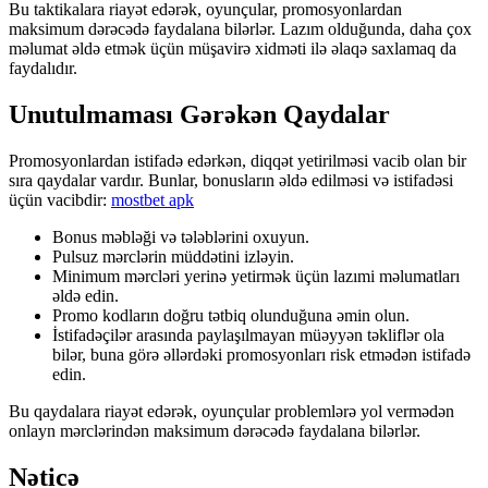
Bu taktikalara riayət edərək, oyunçular, promosyonlardan
maksimum dərəcədə faydalana bilərlər. Lazım olduğunda, daha çox
məlumat əldə etmək üçün müşavirə xidməti ilə əlaqə saxlamaq da
faydalıdır.
Unutulmaması Gərəkən Qaydalar
Promosyonlardan istifadə edərkən, diqqət yetirilməsi vacib olan bir
sıra qaydalar vardır. Bunlar, bonusların əldə edilməsi və istifadəsi
üçün vacibdir:
mostbet apk
Bonus məbləği və tələblərini oxuyun.
Pulsuz mərclərin müddətini izləyin.
Minimum mərcləri yerinə yetirmək üçün lazımi məlumatları
əldə edin.
Promo kodların doğru tətbiq olunduğuna əmin olun.
İstifadəçilər arasında paylaşılmayan müəyyən təkliflər ola
bilər, buna görə əllərdəki promosyonları risk etmədən istifadə
edin.
Bu qaydalara riayət edərək, oyunçular problemlərə yol vermədən
onlayn mərclərindən maksimum dərəcədə faydalana bilərlər.
Nəticə