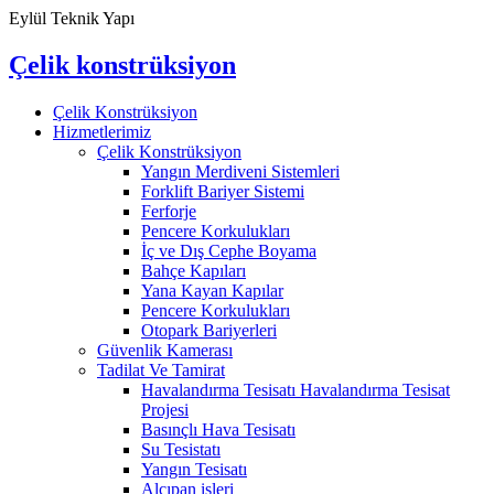
Eylül Teknik Yapı
Çelik konstrüksiyon
Çelik Konstrüksiyon
Hizmetlerimiz
Çelik Konstrüksiyon
Yangın Merdiveni Sistemleri
Forklift Bariyer Sistemi
Ferforje
Pencere Korkulukları
İç ve Dış Cephe Boyama
Bahçe Kapıları
Yana Kayan Kapılar
Pencere Korkulukları
Otopark Bariyerleri
Güvenlik Kamerası
Tadilat Ve Tamirat
Havalandırma Tesisatı Havalandırma Tesisat
Projesi
Basınçlı Hava Tesisatı
Su Tesistatı
Yangın Tesisatı
Alçıpan işleri