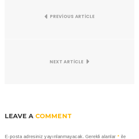
PREVIOUS ARTICLE
NEXT ARTICLE
LEAVE A
COMMENT
E-posta adresiniz yayınlanmayacak.
Gerekli alanlar
*
ile