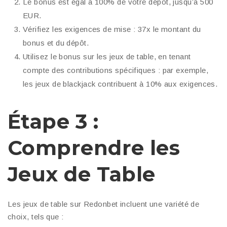
Le bonus est égal à 100% de votre dépôt, jusqu’à 500
EUR.
Vérifiez les exigences de mise : 37x le montant du
bonus et du dépôt.
Utilisez le bonus sur les jeux de table, en tenant
compte des contributions spécifiques : par exemple,
les jeux de blackjack contribuent à 10% aux exigences.
Étape 3 :
Comprendre les
Jeux de Table
Les jeux de table sur Redonbet incluent une variété de
choix, tels que :