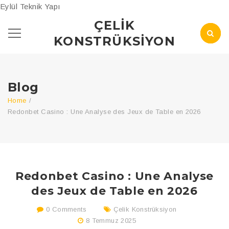
Eylül Teknik Yapı
ÇELIK
KONSTRÜKSIYON
Blog
Home
/
Redonbet Casino : Une Analyse des Jeux de Table en 2026
Redonbet Casino : Une Analyse
des Jeux de Table en 2026
0 Comments
Çelik Konstrüksiyon
8 Temmuz 2025