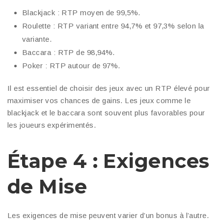
Blackjack : RTP moyen de 99,5%.
Roulette : RTP variant entre 94,7% et 97,3% selon la
variante.
Baccara : RTP de 98,94%.
Poker : RTP autour de 97%.
Il est essentiel de choisir des jeux avec un RTP élevé pour
maximiser vos chances de gains. Les jeux comme le
blackjack et le baccara sont souvent plus favorables pour
les joueurs expérimentés.
Étape 4 : Exigences
de Mise
Les exigences de mise peuvent varier d’un bonus à l’autre.