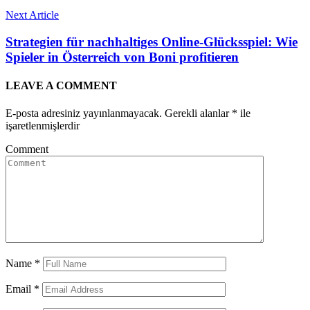
Next Article
Strategien für nachhaltiges Online-Glücksspiel: Wie
Spieler in Österreich von Boni profitieren
LEAVE A
COMMENT
E-posta adresiniz yayınlanmayacak.
Gerekli alanlar
*
ile
işaretlenmişlerdir
Comment
Name
*
Email
*