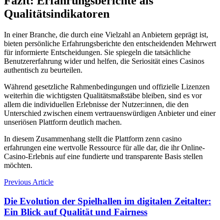
Fazit: Erfahrungsberichte als
Qualitätsindikatoren
In einer Branche, die durch eine Vielzahl an Anbietern geprägt ist,
bieten persönliche Erfahrungsberichte den entscheidenden Mehrwert
für informierte Entscheidungen. Sie spiegeln die tatsächliche
Benutzererfahrung wider und helfen, die Seriosität eines Casinos
authentisch zu beurteilen.
Während gesetzliche Rahmenbedingungen und offizielle Lizenzen
weiterhin die wichtigsten Qualitätsmaßstäbe bleiben, sind es vor
allem die individuellen Erlebnisse der Nutzer:innen, die den
Unterschied zwischen einem vertrauenswürdigen Anbieter und einer
unseriösen Plattform deutlich machen.
In diesem Zusammenhang stellt die Plattform zenn casino
erfahrungen eine wertvolle Ressource für alle dar, die ihr Online-
Casino-Erlebnis auf eine fundierte und transparente Basis stellen
möchten.
Previous Article
Die Evolution der Spielhallen im digitalen Zeitalter:
Ein Blick auf Qualität und Fairness