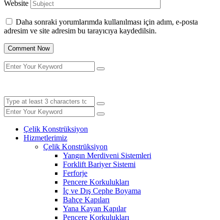
Website
Daha sonraki yorumlarımda kullanılması için adım, e-posta
adresim ve site adresim bu tarayıcıya kaydedilsin.
Çelik Konstrüksiyon
Hizmetlerimiz
Çelik Konstrüksiyon
Yangın Merdiveni Sistemleri
Forklift Bariyer Sistemi
Ferforje
Pencere Korkulukları
İç ve Dış Cephe Boyama
Bahçe Kapıları
Yana Kayan Kapılar
Pencere Korkulukları