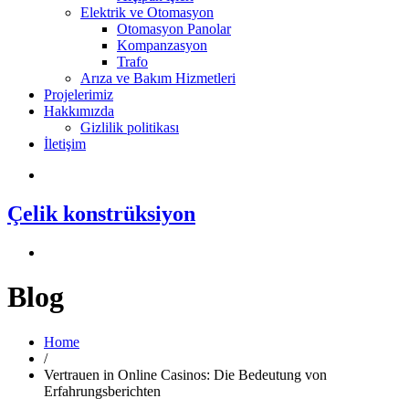
Elektrik ve Otomasyon
Otomasyon Panolar
Kompanzasyon
Trafo
Arıza ve Bakım Hizmetleri
Projelerimiz
Hakkımızda
Gizlilik politikası
İletişim
Çelik konstrüksiyon
Blog
Home
/
Vertrauen in Online Casinos: Die Bedeutung von
Erfahrungsberichten